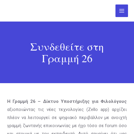
Skip
Main
to
Menu
content
Συνδεθείτε στη
Γραμμή 26
Η Γραμμή 26 – Δίκτυο Υποστήριξης για Φιλολόγους
αξιοποιώντας τις νέες τεχνολογίες (Zello app) αρχίζει
πλέον να λειτουργεί σε ψηφιακό περιβάλλον με ανοιχτή
γραμμή ζωντανής επικοινωνίας με ήχο τόσο σε forum όσο
και ατομικά με τον εκπαιδευτή. Αυτό σημαίνει ότι μας